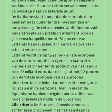
worstelen met tegenvallende groei en stijgende
werkloosheid. Maar de Letten verwelkomen echter
de overstap naar de getergde munt.
De Baltische staat hoopt dat de munt de deur
openzet naar buitenlandse investeringen en
ontwikkeling. De Letse premier Valdis Dombrovskis
onderstreepte een praktisch argument voor de
gemeenschappelijke munt: 70 procent van
Letlands handel gebeurt in euro’s, de overstap
scheelt wisselkosten.
Letland wordt de op twee na kleinste economie
van de eurozone, alleen Cyprus en Malta zijn
kleiner. Het binnenlands product van het land is
ruim 22 miljard euro, daarmee gaat het 0,2 procent
van de totale economie van de eurozone
uitmaken. Kleine leden kunnen echter een grote
rol spelen in de eurozone. Toen in maart de
Cypriotische banken dreigden om te vallen, was
hoog crisisberaad nodig in de Eurogroep.
Alle criteria
De Europese Commissie voorziet
echter geen problemen met het aanstaande