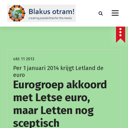
S
p
r
i
creating possibilities for the needed
n
g
n
Nieuws
a
a
okt 11 2013
r
i
Per 1 januari 2014 krijgt Letland de
n
euro
h
Eurogroep akkoord
o
u
met Letse euro,
d
maar Letten nog
sceptisch