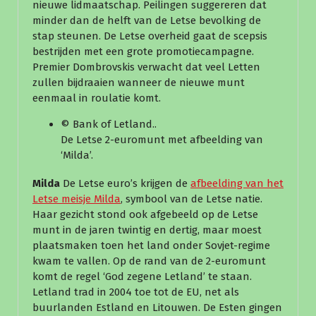
nieuwe lidmaatschap. Peilingen suggereren dat
minder dan de helft van de Letse bevolking de
stap steunen. De Letse overheid gaat de scepsis
bestrijden met een grote promotiecampagne.
Premier Dombrovskis verwacht dat veel Letten
zullen bijdraaien wanneer de nieuwe munt
eenmaal in roulatie komt.
© Bank of Letland..
De Letse 2-euromunt met afbeelding van
‘Milda’.
Milda
De Letse euro’s krijgen de
afbeelding van het
Letse meisje Milda
, symbool van de Letse natie.
Haar gezicht stond ook afgebeeld op de Letse
munt in de jaren twintig en dertig, maar moest
plaatsmaken toen het land onder Sovjet-regime
kwam te vallen. Op de rand van de 2-euromunt
komt de regel ‘God zegene Letland’ te staan.
Letland trad in 2004 toe tot de EU, net als
buurlanden Estland en Litouwen. De Esten gingen