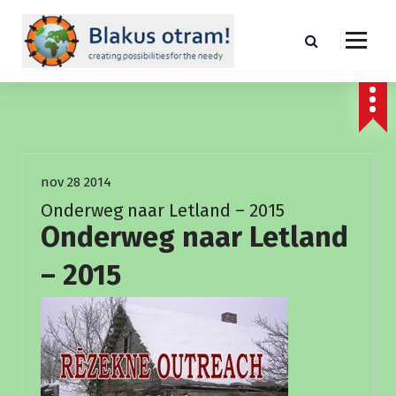
S
p
r
i
creating possibilities for the needed
n
g
n
Fundraising
a
a
nov 28 2014
r
i
Onderweg naar Letland – 2015
n
Onderweg naar Letland
h
o
– 2015
u
d