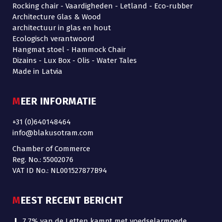
Rocking chair - Vaardigheden - Letland - Eco-rubber
Architecture Glas & Wood
architectuur in glas en hout
Ecologisch verantwoord
Hangmat stoel - Hammock Chair
Dizains - Lux Box - Olis - Water Tales
Made in Latvia
MEER INFORMATIE
+31 (0)640148464
info@blakusotram.com
Chamber of Commerce
Reg. No.: 55002076
VAT ID No.: NL001527877B94
MEEST RECENT BERICHT
7,7% van de Letten kampt met voedselarmoede