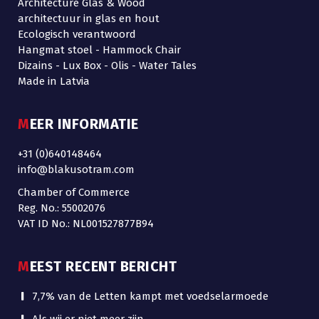
Architecture Glas & Wood
architectuur in glas en hout
Ecologisch verantwoord
Hangmat stoel - Hammock Chair
Dizains - Lux Box - Olis - Water Tales
Made in Latvia
MEER INFORMATIE
+31 (0)640148464
info@blakusotram.com
Chamber of Commerce
Reg. No.: 55002076
VAT ID No.: NL001527877B94
MEEST RECENT BERICHT
7,7% van de Letten kampt met voedselarmoede
Als wij er niet meer zijn …