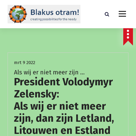
S
p
r
i
creating possibilities for the needed
n
g
n
Fundraising
Nieuws
a
a
mrt 9 2022
r
i
Als wij er niet meer zijn …
n
President Volodymyr
h
o
Zelensky:
u
Als wij er niet meer
d
zijn, dan zijn Letland,
Litouwen en Estland