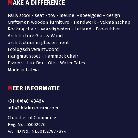
MAKE A DIFFERENCE
Pally stool - seat - toy - meubel - speelgoed - design
Craftsman wooden furniture - Handwerk - Vakmanschap
Rocking chair - Vaardigheden - Letland - Eco-rubber
Architecture Glas & Wood
architectuur in glas en hout
Ecologisch verantwoord
Hangmat stoel - Hammock Chair
Dizains - Lux Box - Olis - Water Tales
Made in Latvia
MEER INFORMATIE
+31 (0)640148464
info@blakusotram.com
Chamber of Commerce
Reg. No.: 55002076
VAT ID No.: NL001527877B94