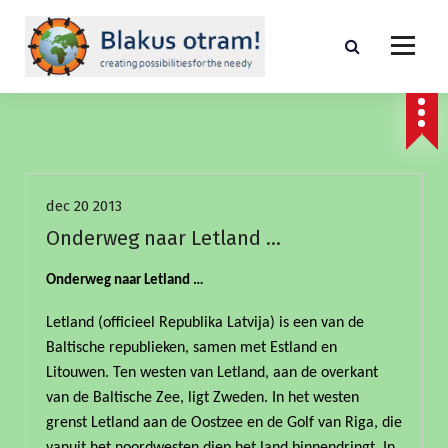
S
p
r
i
creating possibilities for the needed
n
g
n
Nieuws
a
a
dec 20 2013
r
i
Onderweg naar Letland …
n
h
Onderweg naar Letland …
o
u
Letland (officieel Republika Latvija) is een van de
d
Baltische republieken, samen met Estland en
Litouwen. Ten westen van Letland, aan de overkant
van de Baltische Zee, ligt Zweden. In het westen
grenst Letland aan de Oostzee en de Golf van Riga, die
vanuit het noordwesten diep het land binnendringt. In