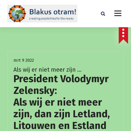
S
p
r
i
creating possibilities for the needed
n
g
n
Fundraising
Nieuws
a
a
mrt 9 2022
r
i
Als wij er niet meer zijn …
n
President Volodymyr
h
o
Zelensky:
u
Als wij er niet meer
d
zijn, dan zijn Letland,
Litouwen en Estland