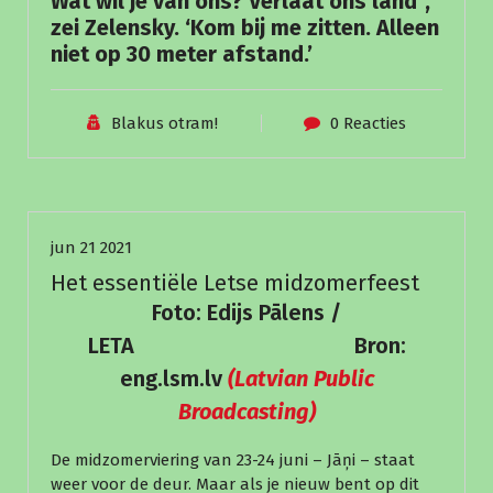
Wat wil je van ons? Verlaat ons land”,
zei Zelensky. ‘Kom bij me zitten. Alleen
niet op 30 meter afstand.’
Blakus otram!
0 Reacties
Nieuws
jun 21 2021
Het essentiële Letse midzomerfeest
Foto: Edijs Pālens /
LETA Bron:
eng.lsm.lv
(Latvian Public
Broadcasting)
De midzomerviering van 23-24 juni – Jāņi – staat
weer voor de deur. Maar als je nieuw bent op dit